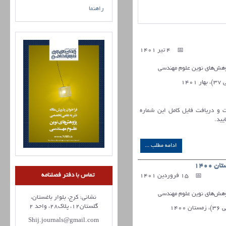
راهنما
4 تیر 1401
ش‌های نوین علوم مهندسی
ات و دریافت فایل کامل این شماره
یید.
ادامه مطلب ...
1400
تماس با دفتر فصلنامه
15 فروردین 1401
ش‌های نوین علوم مهندسی
نشانی: کرج، بلوار باغستان،
گلستان12، پلاک28، واحد 2
Shij.journals@gmail.com