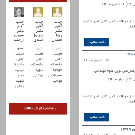
ات و دریافت فایل کامل این شماره
جناب
جناب
جناب
آقای
آقای
آقای
یید.
دکتر
دکتر
دکتر
رضا
شهروز
محمدعلی
افضلي
اسدی
ارجمند
ادامه مطلب ...
عضو
عضو
عضو
هیئت
هیئت
هیئت
علمی
علمی
علمی
7 تیر 1400
دانشگاه
دانشگاه
دانشگاه
خواجه
شهید
تربیت
ش‌های نوین علوم مهندسی
نصرالدین
بهشتی
دبیر
طوسی
شهید
رجایی
ات و دریافت فایل کامل این شماره
یید.
راهنمای نگارش مقالات
ادامه مطلب ...
13