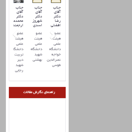
جناب
جناب
جناب
آقای
آقای
آقای
دکتر
دکتر
دکتر
رضا
شهروز
محمدعلی
افضلي
اسدی
ارجمند
عضو
عضو
عضو
هیئت
هیئت
هیئت
علمی
علمی
علمی
دانشگاه
دانشگاه
دانشگاه
خواجه
شهید
تربیت
نصرالدین
بهشتی
دبیر
طوسی
شهید
رجایی
راهنمای نگارش مقالات