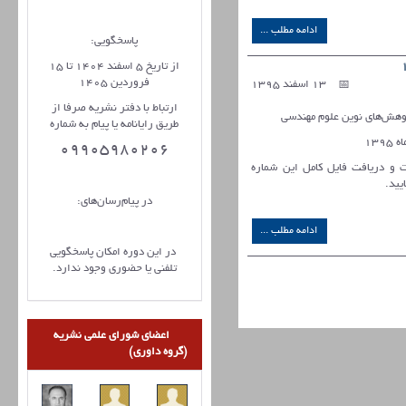
ادامه مطلب ...
پاسخگویی:
از تاریخ 5 اسفند 1404 تا 15
فروردین 1405
13 اسفند 1395
ارتباط با دفتر نشریه صرفا از
هش‌های نوین علوم مهندسی
طریق رایانامه یا پیام به شماره
09905980206
ات و دریافت فایل کامل این شماره
یید
.
در پیام‌رسان‌های:
ادامه مطلب ...
در این دوره امکان پاسخگویی
تلفنی یا حضوری وجود ندارد.
اعضای شورای علمی نشریه
(گروه داوری)