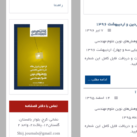
راهنما
ن و اردیبهشت 1396
7 تیر 1396
هش‌های نوین علوم مهندسی
لات و دریافت فایل کامل این شماره
یید
.
ادامه مطلب ...
14 اسفند 1395
تماس با دفتر فصلنامه
هش‌های نوین علوم مهندسی
نشانی: کرج، بلوار باغستان،
گلستان12، پلاک28، واحد 2
ات و دریافت فایل کامل این شماره
یید
.
Shij.journals@gmail.com