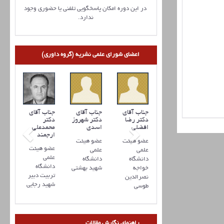
در این دوره امکان پاسخگویی تلفنی یا حضوری وجود
ندارد.
اعضای شورای علمی نشریه (گروه داوری)
جناب آقای
جناب آقای
جناب آقای
جناب آقای
جناب آقای
دکتر نعمت
دکتر علی
دکتر رضا
دکتر شهروز
دکتر
حسني
جباری
افضلي
اسدی
محمدعلی
ارجمند
عضو هیئت
عضو هیئت
عضو هیئت
عضو هیئت
عضو هیئت
علمی
علمی
علمی
علمی
علمی
دانشگاه
دانشگاه
دانشگاه
دانشگاه
دانشگاه
شهید بهشتی
اراک
خواجه
شهید بهشتی
تربیت دبیر
نصرالدین
شهید رجایی
طوسی
راهنمای نگارش مقالات