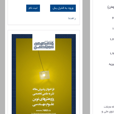
ومان)
ورود به کنترل پنل
6
راهنما
1
1,
1,
رید
بر نمایه‌سازی نشریات از جمله: سیویلیکا (civilica)، پایگاه مجلات
لات عملی (jref) و کنسرسیوم محتوی ملی و