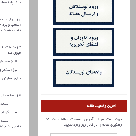
دیگر پایگاه‌ه
نشریه شباک بازنشر ش
3) به علت اف
قبول کند:
الف) سفارش نسخه چا
ب) انتشار ویژ
برای سفارش بالای 6 جلد نیز از طریق پیام‌ر‌سان‌ها با شماره نشریه 206
4) بسته چاپی نشریه شامل موارد زیر است:
- نسخه چاپی 
آخرین وضعیت مقاله
- گواهی چاپ‌ش
جهت استعلام از آخرین وضعیت مقاله خود، کد
- بسته چاپی 
رهگیری مقاله را در کادر زیر وارد نمایید.
نشانی به عهده