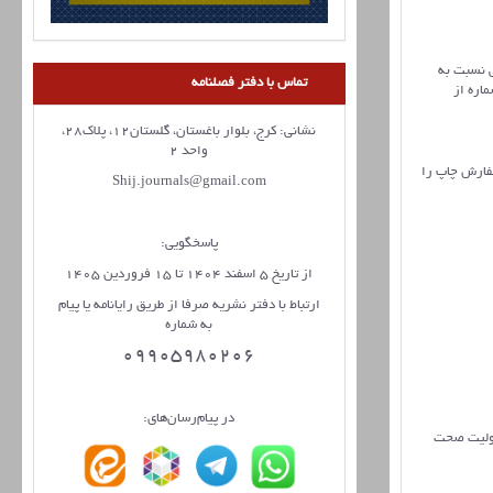
 جانبی نسبت به
تماس با دفتر فصلنامه
ود بلکه در یک شماره از
نشانی: کرج، بلوار باغستان، گلستان12، پلاک28،
واحد 2
سفارش چاپ را
Shij.journals@gmail.com
پاسخگویی:
از تاریخ 5 اسفند 1404 تا 15 فروردین 1405
ارتباط با دفتر نشریه صرفا از طریق رایانامه یا پیام
به شماره
09905980206
در پیام‌رسان‌های:
ئولیت صحت