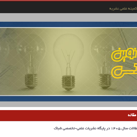
کمیته علمی نشریه
مقاله
یگاه نشریات علمی-تخصصی شباک