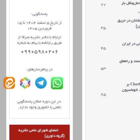
مل‌ونقل بار
27
دریافت مقاله
ف
پاسخگویی:
انان در حریق
از تاریخ 5 اسفند 1404 تا 15
35
دریافت مقاله
فروردین 1405
ارتباط با دفتر نشریه صرفا از
طریق رایانامه یا پیام به شماره
ی در ایران
45
دریافت مقاله
09905980206
ند و راه‌های
53
دریافت مقاله
در پیام‌رسان‌های:
Cha
بر
، اتوماسیون
65
دریافت مقاله
در این دوره امکان پاسخگویی
تلفنی یا حضوری وجود ندارد.
اعضای شورای علمی نشریه
(گروه داوری)