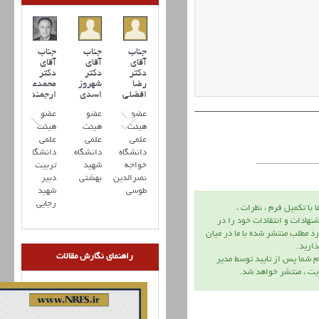
جناب
جناب
جناب
آقای
آقای
آقای
دکتر
دکتر
دکتر
رضا
شهروز
محمدعلی
افضلي
اسدی
ارجمند
عضو
عضو
عضو
هیئت
هیئت
هیئت
علمی
علمی
علمی
دانشگاه
دانشگاه
دانشگاه
خواجه
شهید
تربیت
نصرالدین
بهشتی
دبیر
طوسی
شهید
رجایی
ا با تكميل فرم ، نظرات ،
نهادات و انتقادات خود را در
د مطلب منتشر شده با ما در ميان
اريد.
راهنمای نگارش مقالات
م شما پس از تاييد توسط مدير
يت ، منتشر خواهد شد.