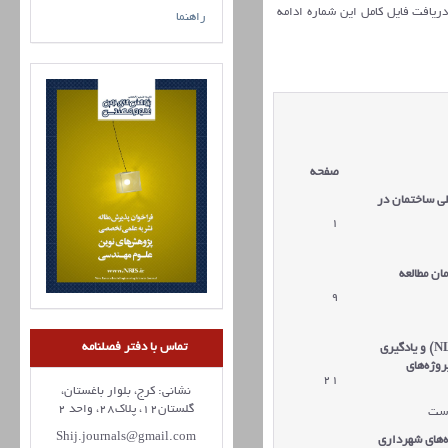
 دریافت فایل کامل این شماره ادامه
راهنما
صفحه
مقالات
لی ساختمان در
1
دریافت مقاله
ان مطالعه
9
دریافت مقاله
تماس با دفتر فصلنامه
N
) و یادگیری
وژه‌های
21
دریافت مقاله
نشانی: کرج، بلوار باغستان،
گلستان12، پلاک28، واحد 2
وست
Shij.journals@gmail.com
‌های شهرداری