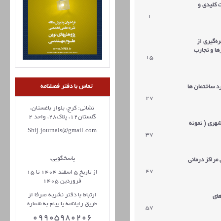
 کلیدی و
1
دریافت مقاله
‌گیری از
ها و تجارب
15
دریافت مقاله
تماس با دفتر فصلنامه
د ساختمان ها
27
دریافت مقاله
نشانی: کرج، بلوار باغستان،
گلستان12، پلاک28، واحد 2
هری ( نمونه
Shij.journals@gmail.com
37
دریافت مقاله
پاسخگویی:
مراکز درمانی
47
دریافت مقاله
از تاریخ 5 اسفند 1404 تا 15
فروردین 1405
ارتباط با دفتر نشریه صرفا از
ای
طریق رایانامه یا پیام به شماره
57
دریافت مقاله
09905980206