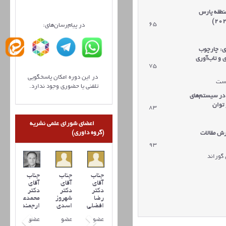
نطقه پارس
65
دریافت مقاله
در پیام‌رسان‌های:
ی: چارچوب
 و تاب‌آوری
75
دریافت مقاله
در این دوره امکان پاسخگویی
وست
تلفنی یا حضوری وجود ندارد.
 در سیستم‌های
 توان
83
دریافت مقاله
اعضای شورای علمی نشریه
(گروه داوری)
ش مقالات
93
دریافت مقاله
گوراند
جناب
جناب
جناب
آقای
آقای
آقای
دکتر
دکتر
دکتر
رضا
شهروز
محمدعلی
افضلي
اسدی
ارجمند
عضو
عضو
عضو