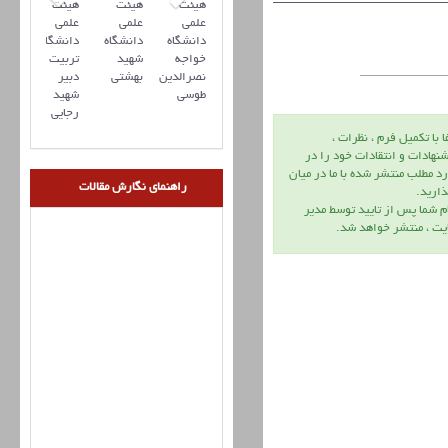
هیئت
هیئت
هیئت
علمی
علمی
علمی
دانشگاه
دانشگاه
دانشگاه
خواجه
شهید
تربیت
نصرالدین
بهشتی
دبیر
طوسی
شهید
رجایی
ا با تكميل فرم ، نظرات ،
نهادات و انتقادات خود را در
د مطلب منتشر شده با ما در ميان
راهنمای نگارش مقالات
اريد.
م شما پس از تاييد توسط مدير
يت ، منتشر خواهد شد.