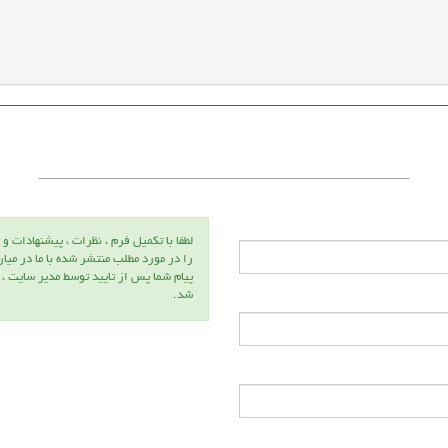
لطفا با تكميل فرم ، نظرات ، پيشنهادات و 
را در مورد مطلب منتشر شده با ما در ميا
پيام شما پس از تاييد توسط مدير سايت ،
شد.