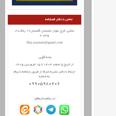
تماس با دفتر فصلنامه
نشانی: کرج، بلوار باغستان، گلستان12، پلاک28،
واحد 2
Shij.journals@gmail.com
پاسخگویی:
از تاریخ 5 اسفند 1404 تا 15 فروردین 1405
ارتباط با دفتر نشریه صرفا از طریق رایانامه یا پیام
به شماره
09905980206
در پیام‌رسان‌های: