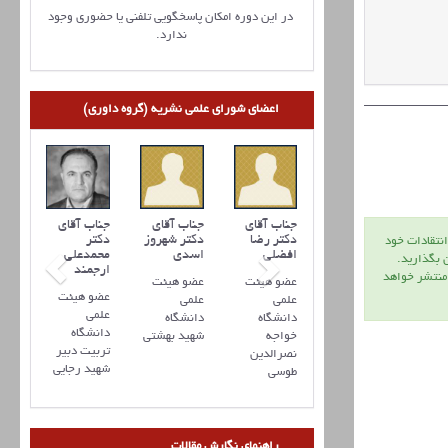
در این دوره امکان پاسخگویی تلفنی یا حضوری وجود
ندارد.
اعضای شورای علمی نشریه (گروه داوری)
جناب آقای
جناب آقای
جناب آقای
دکتر رضا
دکتر شهروز
دکتر
انتقادات خود
افضلي
اسدی
محمدعلی
ن بگذاريد.
ارجمند
 منتشر خواهد
عضو هیئت
عضو هیئت
عضو هیئت
علمی
علمی
علمی
دانشگاه
دانشگاه
دانشگاه
خواجه
شهید بهشتی
تربیت دبیر
نصرالدین
شهید رجایی
طوسی
راهنمای نگارش مقالات