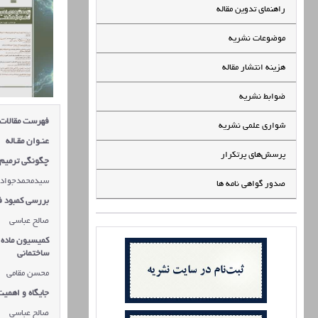
راهنمای تدوین مقاله
موضوعات نشریه
هزینه انتشار مقاله
ضوابط نشریه
فهرست مقالات
شواری علمی نشریه
عنـوان مقـاله
پرسش‌های پرتکرار
چگونگی ترمیم 
سیدمحمدجواد
صدور گواهی نامه ها
بررسی کمبود ف
صالح عباسی
ساختمانی
محسن مقامی
جايگاه و اهمي
صالح عباسی