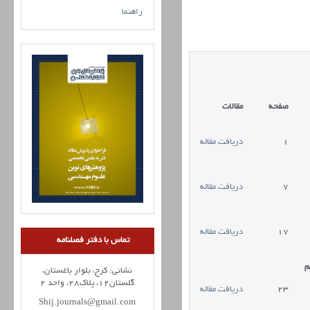
راهنما
صفحه
مقالات
1
دریافت مقاله
7
دریافت مقاله
17
دریافت مقاله
تماس با دفتر فصلنامه
م
نشانی: کرج، بلوار باغستان،
گلستان12، پلاک28، واحد 2
23
دریافت مقاله
Shij.journals@gmail.com