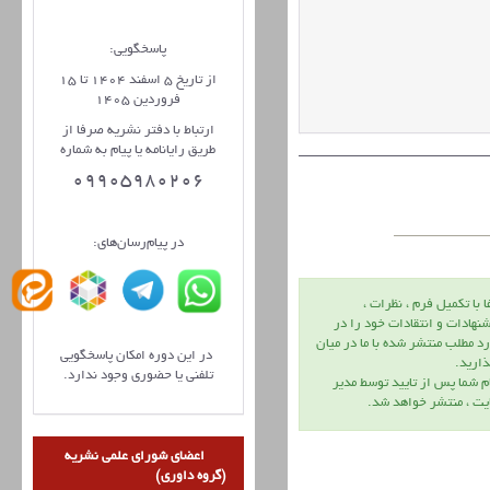
پاسخگویی:
از تاریخ 5 اسفند 1404 تا 15
فروردین 1405
ارتباط با دفتر نشریه صرفا از
طریق رایانامه یا پیام به شماره
09905980206
در پیام‌رسان‌های:
ا با تكميل فرم ، نظرات ،
نهادات و انتقادات خود را در
د مطلب منتشر شده با ما در ميان
در این دوره امکان پاسخگویی
اريد.
تلفنی یا حضوری وجود ندارد.
م شما پس از تاييد توسط مدير
يت ، منتشر خواهد شد.
اعضای شورای علمی نشریه
(گروه داوری)