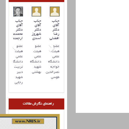
جناب
جناب
جناب
آقای
آقای
آقای
دکتر
دکتر
دکتر
رضا
شهروز
محمدعلی
افضلي
اسدی
ارجمند
عضو
عضو
عضو
هیئت
هیئت
هیئت
علمی
علمی
علمی
دانشگاه
دانشگاه
دانشگاه
خواجه
شهید
تربیت
نصرالدین
بهشتی
دبیر
طوسی
شهید
رجایی
راهنمای نگارش مقالات