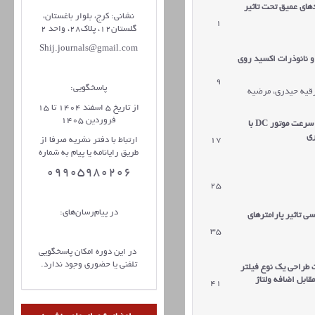
های عمیق تحت تاثیر
نشانی: کرج، بلوار باغستان،
1
دریافت مقاله
گلستان12، پلاک28، واحد 2
Shij.journals@gmail.com
و نانوذرات اکسید روی
9
دریافت مقاله
پاسخگویی:
رقیه حیدری، مرضیه
از تاریخ 5 اسفند 1404 تا 15
فروردین 1405
 سرعت موتور
DC
با
ری
17
دریافت مقاله
ارتباط با دفتر نشریه صرفا از
طریق رایانامه یا پیام به شماره
09905980206
25
دریافت مقاله
در پیام‌رسان‌های:
ی تاثیر پارامترهای
35
دریافت مقاله
در این دوره امکان پاسخگویی
تلفنی یا حضوری وجود ندارد.
طراحی یک نوع فیلتر
قابل اضافه ولتاژ
41
دریافت مقاله