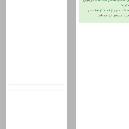
د مطلب منتشر شده با ما در ميان
اريد.
م شما پس از تاييد توسط مدير
يت ، منتشر خواهد شد.